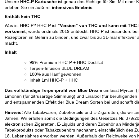
Unsere
HHC-P Kartusche
ist genau das Richtige für Sie. Mit einer
erleben Sie ein äußerst
intensives Erlebnis
.
Enthält kein THC
Was ist HHC-P? HHC-P ist
"Version" von THC und kann mit THC-P
vorkommt
, wurde erstmals 2019 entdeckt. HHC-P ist besonders be
Rezeptoren im Gehirn zu binden, und zwar bis zu 31-mal effektiver
macht.
Inhalt
99% Premium HHC-P + HHC Destillat
Terpen-Infusion BLUE DREAM
100% aus Hanf gewonnen
Inhalt 1ml HHC-P + HHC
Das vollständige Terpenprofil von Blue Dream
 umfasst Myrcen (f
Limonen (für zitrusartige Stimmung) und Linalool (für beruhigende
und entspannenden Effekt der Blue Dream Sorten bei und schafft di
Hinweis:
Alle Tabakwaren, Zubehörteile und E-Zigaretten, die wir an
Jahren. Wir erfüllen somit die Bedingungen des Gesetzes Nr. 379/2
elektronischen Zigaretten, E-Liquids und deren Zubehör an Minderjä
Tabakprodukts oder Tabakzubehörs nachahmt, einschließlich des Z
18. Lebensjahres erworben werden. Außerhalb der Reichweite von 