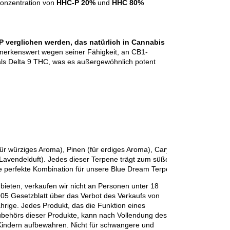
 Konzentration von
HHC-P 20%
und
HHC 80%
 verglichen werden, das natürlich in Cannabis
merkenswert wegen seiner Fähigkeit, an CB1-
 als Delta 9 THC, was es außergewöhnlich potent
ür würziges Aroma), Pinen (für erdiges Aroma), Caryophyllen (für holzig
n Lavendelduft). Jedes dieser Terpene trägt zum süßen, verträumten un
e perfekte Kombination für unsere Blue Dream Terpenprodukte.
bieten, verkaufen wir nicht an Personen unter 18
005 Gesetzblatt über das Verbot des Verkaufs von
hrige. Jedes Produkt, das die Funktion eines
ubehörs dieser Produkte, kann nach Vollendung des
Kindern aufbewahren. Nicht für schwangere und