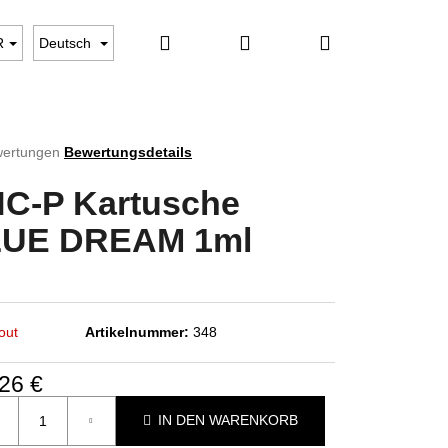
Suchen
Login
Warenkorb
VERKAUF BEENDET
Geschäftsbewertung
Ko
R
Deutsch
wertungen
Bewertungsdetails
hnittliche
tbewertung
C-P Kartusche
UE DREAM 1ml
n.
out
Artikelnummer:
348
26 €
ufspreis:
IN DEN WARENKORB