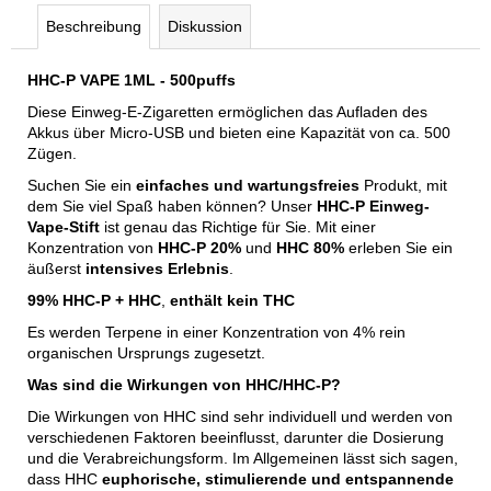
Beschreibung
Diskussion
HHC-P VAPE 1ML - 500puffs
Diese Einweg-E-Zigaretten ermöglichen das Aufladen des
Akkus über Micro-USB und bieten eine Kapazität von ca. 500
Zügen.
Suchen Sie ein
einfaches und wartungsfreies
Produkt, mit
dem Sie viel Spaß haben können? Unser
HHC-P Einweg-
Vape-Stift
ist genau das Richtige für Sie. Mit einer
Konzentration von
HHC-P 20%
und
HHC 80%
erleben Sie ein
äußerst
intensives Erlebnis
.
99% HHC-P + HHC
,
enthält kein THC
Es werden Terpene in einer Konzentration von 4% rein
organischen Ursprungs zugesetzt.
Was sind die Wirkungen von HHC/HHC-P?
Die Wirkungen von HHC sind sehr individuell und werden von
verschiedenen Faktoren beeinflusst, darunter die Dosierung
und die Verabreichungsform. Im Allgemeinen lässt sich sagen,
dass HHC
euphorische, stimulierende und entspannende