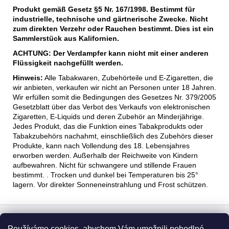
Produkt gemäß Gesetz §5 Nr. 167/1998. Bestimmt für
industrielle, technische und gärtnerische Zwecke. Nicht
zum direkten Verzehr oder Rauchen bestimmt. Dies ist ein
Sammlerstück aus Kalifornien.
ACHTUNG: Der Verdampfer kann nicht mit einer anderen
Flüssigkeit nachgefüllt werden.
Hinweis:
Alle Tabakwaren, Zubehörteile und E-Zigaretten, die
wir anbieten, verkaufen wir nicht an Personen unter 18 Jahren.
Wir erfüllen somit die Bedingungen des Gesetzes Nr. 379/2005
Gesetzblatt über das Verbot des Verkaufs von elektronischen
Zigaretten, E-Liquids und deren Zubehör an Minderjährige.
Jedes Produkt, das die Funktion eines Tabakprodukts oder
Tabakzubehörs nachahmt, einschließlich des Zubehörs dieser
Produkte, kann nach Vollendung des 18. Lebensjahres
erworben werden. Außerhalb der Reichweite von Kindern
aufbewahren. Nicht für schwangere und stillende Frauen
bestimmt. . Trocken und dunkel bei Temperaturen bis 25°
lagern. Vor direkter Sonneneinstrahlung und Frost schützen.
F
u
Používáme cookies, abychom Vám umožnili pohodlné