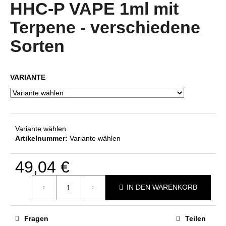
Produktbewertung
HHC-P VAPE 1ml mit
ist
4,8
Terpene - verschiedene
von
SUCHEN
5
Sorten
Sternen.
VARIANTE
W
i
r
e
m
Variante wählen
p
Artikelnummer:
Variante wählen
f
e
49,04 €
h
Verkaufspreis:
l
IN DEN WARENKORB
e
n
Fragen
Teilen