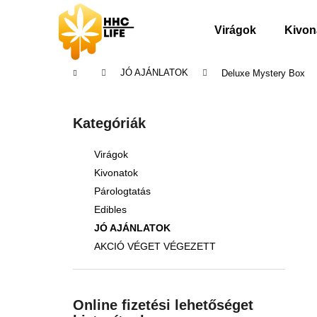
K
Ugrás
a
o
Virágok
Kivon
fő
Vissza
Vissza
s
tartalomhoz
a boltba
a boltba
á
Kezdőlap
JÓ AJÁNLATOK
Deluxe Mystery Box
r
O
l
Kategóriák
Kategóriák
d
átugrása
a
Virágok
l
Kivonatok
s
Párologtatás
ó
Edibles
p
JÓ AJÁNLATOK
a
AKCIÓ VÉGET VÉGEZETT
n
e
l
Online fizetési lehetőséget