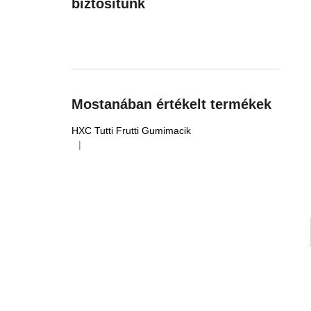
biztosítunk
Mostanában értékelt termékek
HXC Tutti Frutti Gumimacik
|
A termék értékelése 5-ből 5 csillag.