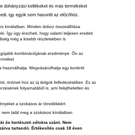
éle dohányzási kellékeket és más termékeket
yedi, így egyik sem hasonlít az előzőhöz.
s kínálatban. Minden doboz összeállítása
ki. Így úgy érezheti, hogy valami teljesen eredeti
diség még a kisebb részletekben is
s legújabb kombinációjának eredménye. Ön az
erméket.
a használhatja. Megvásárolhatja egy konkrét
ést, örömet hoz az új dolgok felfedezésében. Ez az
sének folyamatából is, ami felejthetetlen és
nyeket a szokásos ár töredékéért.
t nem talál meg a szokásos kínálatban.
ki és kertészeti célokra szánt. Nem
árva tartandó. Értékesítés csak 18 éven