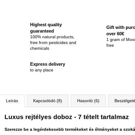
Highest quality
Gift with pur
guaranteed
over 60€
100% natural products,
1 gram of Moo
free from pesticides and
free
chemicals
Express delivery
to any place
Leírás
Kapcsolódó (8)
Hasonló (6)
Beszélget
Luxus rejtélyes doboz - 7 tételt tartalmaz
Szerezze be a legérdekesebb termékeket és élményeket a szoká