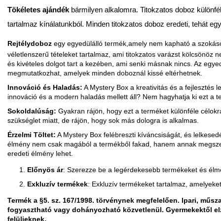
Tökéletes ajándék
bármilyen alkalomra.
Titokzatos doboz különf
tartalmaz kínálatunkból. Minden titokzatos doboz eredeti, tehát eg
Rejtélydoboz
egy egyedülálló termék,
amely nem kapható a szokáso
véletlenszerű tételeket tartalmaz, ami titokzatos varázst kölcsönöz ne
és kivételes dolgot tart a kezében, ami senki másnak nincs. Az egye
megmutatkozhat, amelyek minden doboznál kissé eltérhetnek.
Innováció és Haladás:
A Mystery Box a kreativitás és a fejleszté
innováció és a modern haladás mellett áll? Nem hagyhatja ki ezt a t
Sokoldalúság:
Gyakran rájön, hogy ezt a terméket különféle célokr
szükséglet miatt, de rájön, hogy sok más dologra is alkalmas.
Érzelmi Töltet:
A Mystery Box felébreszti kíváncsiságát, és lelkesed
élmény nem csak magából a termékből fakad, hanem annak megszerzé
eredeti élmény lehet.
Előnyös ár
:
Szerezze be a legérdekesebb termékeket és élmé
Exkluzív termékek
: Exkluzív termékeket tartalmaz, amelyeke
Termék a §5. sz. 167/1998. törvénynek megfelelően. Ipari, műsza
fogyasztható vagy dohányozható közvetlenül. Gyermekektől elz
felülieknek.