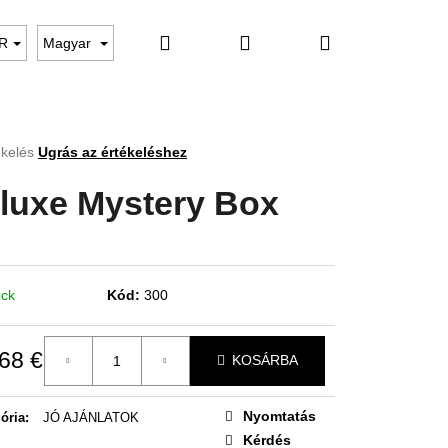
Keresés
Bejelentkezés
Kosár
AKCIÓ VÉGET VÉGEZETT
Webáruház értékelése
R
Magyar
ékelés
Ugrás az értékeléshez
s
luxe Mystery Box
lése
ock
Kód:
300
68 €
KOSÁRBA
égár:
Nyomtatás
ória
:
JÓ AJÁNLATOK
Kérdés