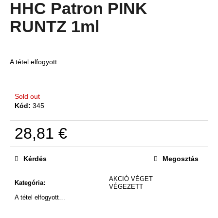
átlagos
HHC Patron PINK
értékelése
5-
RUNTZ 1ml
A
ből
j
4,9
csillag.
á
n
A tétel elfogyott…
l
j
u
Sold out
k
Kód:
345
28,81 €
Egységár:
Kérdés
Megosztás
AKCIÓ VÉGET
Kategória
:
VÉGEZETT
A tétel elfogyott…