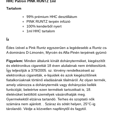
HHC Patron PINK RUNTZ 1ml
Tartalom
99% prémium HHC desztillátum
PINK RUNTZ terpén infúzió
100% kenderből nyert
1ml HHC tartalom
Íz
Édes ízével a Pink Runtz egyszerűen a legédesebb a Runtz család
A domináns D-Limonén, Myrcén és Alfa-Pinén terpének gyümölcsö
Figyelem:
Minden általunk kínált dohányterméket, kiegészítőt
és elektronikus cigarettát 18 éven aluliaknak nem értékesítünk.
Így teljesítjük a 379/2005. sz. törvény rendelkezéseit az
elektronikus cigaretták, e-liquidek és azok kiegészítőinek
fiatalkorúaknak történő eladásának tilalmáról. Az olyan termék,
amely utánozza a dohánytermék vagy dohányzási kellék
funkcióját, beleértve ezen termékek tartozékait is, 18.
életévüket betöltött személyek vásárolhatják meg.
Gyermekektől elzárva tartandó. Terhes és szoptató nők
számára nem ajánlott. . Száraz és sötét helyen, 25°C-ig
tárolandó. Védje a közvetlen napfénytől és fagytól.