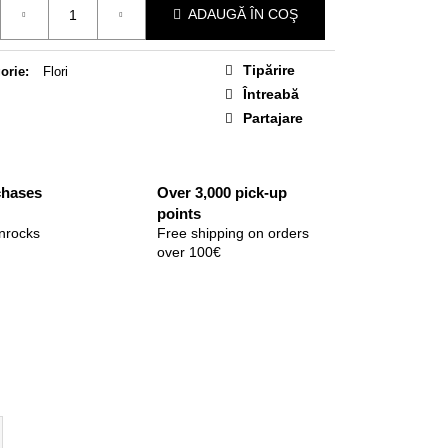
ADAUGĂ ÎN COŞ
Tipărire
orie
:
Flori
Întreabă
Partajare
chases
Over 3,000 pick-up
points
nrocks
Free shipping on orders
over 100€