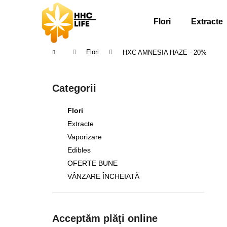
C
Treci
la
o
Flori
Extracte
conținut
Înapoi
Înapoi
ş
la
la
Acasă
Flori
HXC AMNESIA HAZE - 20%
cumpărături
cumpărături
B
a
Sari
Categorii
r
peste
ă
categorii
Flori
l
Extracte
a
Vaporizare
t
Edibles
e
OFERTE BUNE
r
VÂNZARE ÎNCHEIATĂ
a
l
ă
Acceptăm plăţi online