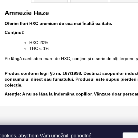
Amnezie Haze
Oferim flori HXC premium de cea mai înaltă calitate.
Conținut:
HXC 20%
THC ≤ 1%
Pe lângă cantitatea mare de HXC, conține și o serie de alți terpene ș
Produs conform legii §5 nr. 167/1998. Destinat scopurilor industr
consumului direct sau fumatului. Produsul este supus pierderii 
colecție.
Atenție: A nu se lăsa la îndemâna copiilor. Vânzare doar persoa
cookies, abychom Vám umožnili pohodlné