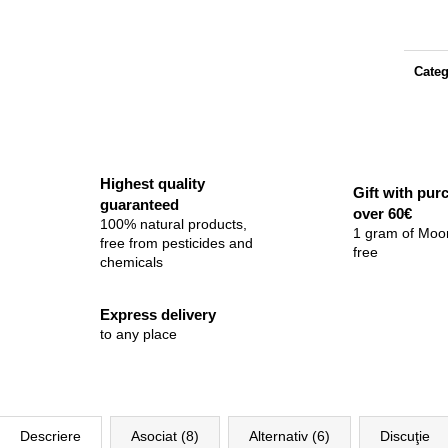
preţ:
Categ
Highest quality
Gift with pur
guaranteed
over 60€
100% natural products,
1 gram of Moo
free from pesticides and
free
chemicals
Express delivery
to any place
Descriere
Asociat (8)
Alternativ (6)
Discuţie