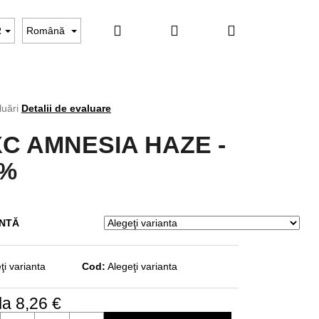
Căutare
Autentificare
Coş
ARE ÎNCHEIATĂ
Evaluarea magazinului
Kontakt
R
Română
de
rea
luări
Detalii de evaluare
C AMNESIA HAZE -
cumpărături
ului
0%
ANTĂ
ţi varianta
Cod:
Alegeţi varianta
la
8,26 €
are