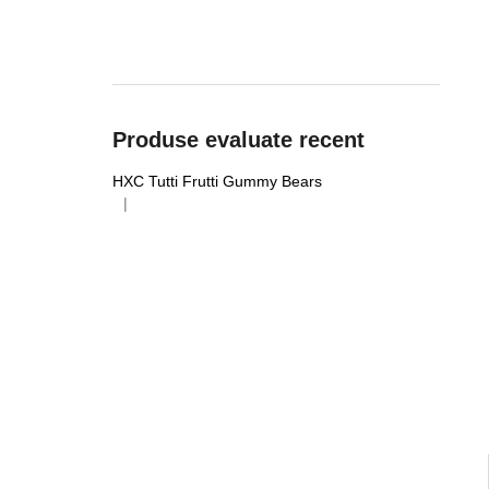
Produse evaluate recent
HXC Tutti Frutti Gummy Bears
|
Ratingul produsului este 5 din 5 stele.