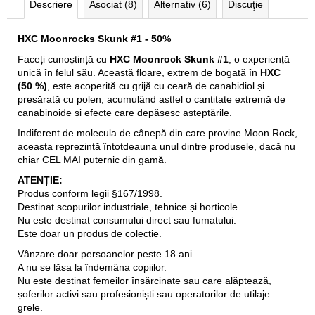
Descriere
Asociat (8)
Alternativ (6)
Discuţie
HXC Moonrocks Skunk #1 - 50%
Faceți cunoștință cu
HXC Moonrock Skunk #1
, o experiență
unică în felul său. Această floare, extrem de bogată în
HXC
(50 %)
, este acoperită cu grijă cu ceară de canabidiol și
presărată cu polen, acumulând astfel o cantitate extremă de
canabinoide și efecte care depășesc așteptările.
Indiferent de molecula de cânepă din care provine Moon Rock,
aceasta reprezintă întotdeauna unul dintre produsele, dacă nu
chiar CEL MAI puternic din gamă.
ATENȚIE:
Produs conform legii §167/1998.
Destinat scopurilor industriale, tehnice și horticole.
Nu este destinat consumului direct sau fumatului.
Este doar un produs de colecție.
Vânzare doar persoanelor peste 18 ani.
A nu se lăsa la îndemâna copiilor.
Nu este destinat femeilor însărcinate sau care alăptează,
șoferilor activi sau profesioniști sau operatorilor de utilaje
grele.