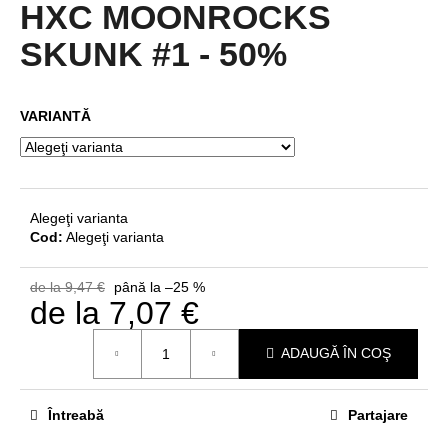
a
HXC MOONROCKS
produsului
este
SKUNK #1 - 50%
4,8
din
V
5
ă
VARIANTĂ
stele.
r
e
c
o
m
Alegeţi varianta
a
Cod:
Alegeţi varianta
n
d
de la 9,47 €
până la –25 %
ă
de la
7,07 €
m
Evaluare
ADAUGĂ ÎN COŞ
preţ:
Întreabă
Partajare