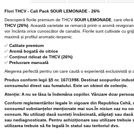
Flori THCV - Cali Pack SOUR LEMONADE - 26%
Descoperă florile premium de THCV
SOUR LEMONADE
, care oferă
THCV (26%)
. Această varietate se remarcă printr-o aromă revigoran
vor încânta orice cunoscător de canabis. Florile sunt cultivate cu gri
maximă și profilul aromatic-terpenic.
✅
Calitate premium
✅
Aromă bogată de citrice
✅
Conținut ridicat de THCV (26%)
✅
Prelucrare manuală
Alegerea perfectă pentru cei care caută o experiență exclusivistă și
Produs conform legii §5 nr. 167/1998. Destinat scopurilor industr
consumului direct sau fumatului. Este un obiect de colecție.
Atenție: A nu se lăsa la îndemâna copiilor. Vânzare doar persoa
Conform reglementărilor legale în vigoare din Republica Cehă, n
consumul substanțelor menționate mai sus.În niciun caz nu con
consum.
Nu utilizați dacă sunteți însărcinată, alăptați sau dacă
sau nediagnosticate. Pentru achiziționare sau utilizare trebuie 
utilizarea trebuie să fie legală în statul sau teritoriul dvs.