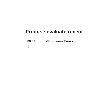
Produse evaluate recent
HXC Tutti Frutti Gummy Bears
|
Ratingul produsului este 5 din 5 stele.