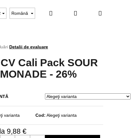
Căutare
Autentificare
Coş
ARE ÎNCHEIATĂ
Evaluarea magazinului
Kontakt
R
Română
de
rea
luări
Detalii de evaluare
CV Cali Pack SOUR
cumpărături
ului
MONADE - 26%
ANTĂ
ţi varianta
Cod:
Alegeţi varianta
la
9,88 €
are