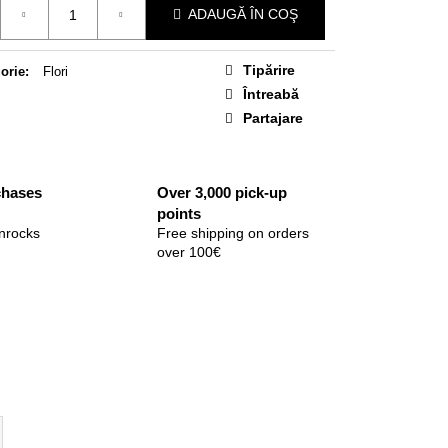
ADAUGĂ ÎN COŞ
Tipărire
orie
:
Flori
Întreabă
Partajare
chases
Over 3,000 pick-up
points
nrocks
Free shipping on orders
over 100€