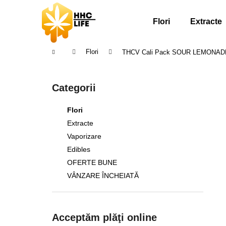
C
Treci
la
o
Flori
Extracte
conținut
Înapoi
Înapoi
ş
la
la
Acasă
Flori
THCV Cali Pack SOUR LEMONAD
cumpărături
cumpărături
B
a
Sari
Categorii
r
peste
ă
categorii
Flori
l
Extracte
a
Vaporizare
t
Edibles
e
OFERTE BUNE
r
VÂNZARE ÎNCHEIATĂ
a
l
ă
Acceptăm plăţi online