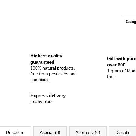
preţ:
Categ
Highest quality
Gift with pur
guaranteed
over 60€
100% natural products,
1 gram of Moo
free from pesticides and
free
chemicals
Express delivery
to any place
Descriere
Asociat (8)
Alternativ (6)
Discuţie