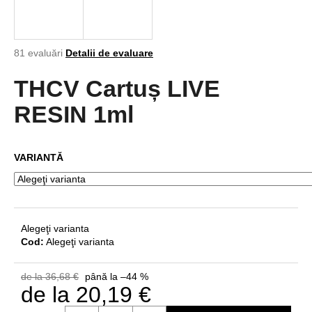
Evaluarea
81 evaluări
Detalii de evaluare
V
medie
ă
a
THCV Cartuș LIVE
r
produsului
e
este
RESIN 1ml
4,8
c
din
o
5
m
VARIANTĂ
stele.
a
n
d
ă
m
Alegeţi varianta
Cod:
Alegeţi varianta
de la 36,68 €
până la –44 %
de la
20,19 €
Evaluare