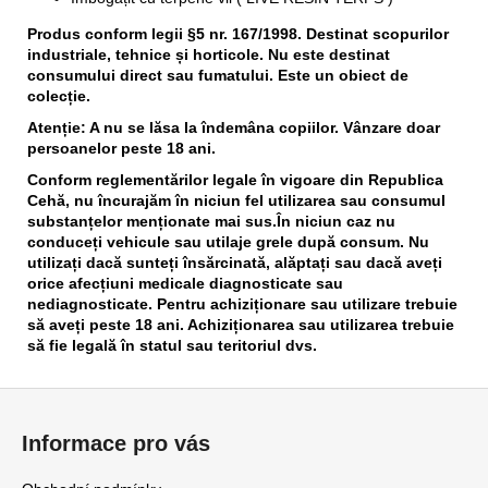
Produs conform legii §5 nr. 167/1998. Destinat scopurilor
industriale, tehnice și horticole. Nu este destinat
consumului direct sau fumatului. Este un obiect de
colecție.
Atenție: A nu se lăsa la îndemâna copiilor. Vânzare doar
persoanelor peste 18 ani.
Conform reglementărilor legale în vigoare din Republica
Cehă, nu încurajăm în niciun fel utilizarea sau consumul
substanțelor menționate mai sus.În niciun caz nu
conduceți vehicule sau utilaje grele după consum.
Nu
utilizați dacă sunteți însărcinată, alăptați sau dacă aveți
orice afecțiuni medicale diagnosticate sau
nediagnosticate. Pentru achiziționare sau utilizare trebuie
să aveți peste 18 ani. Achiziționarea sau utilizarea trebuie
să fie legală în statul sau teritoriul dvs.
S
u
Informace pro vás
b
s