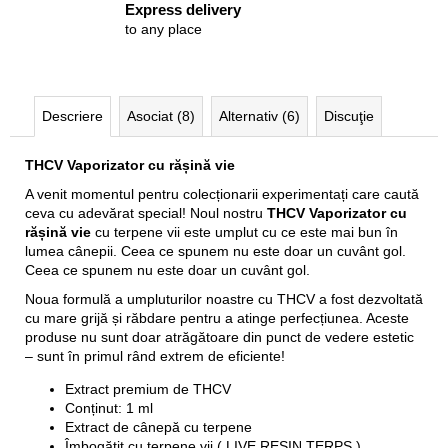
Express delivery
to any place
Descriere
Asociat (8)
Alternativ (6)
Discuţie
THCV Vaporizator cu rășină vie
A venit momentul pentru colecționarii experimentați care caută
ceva cu adevărat special! Noul nostru
THCV Vaporizator cu
rășină vie
cu terpene vii este umplut cu ce este mai bun în
lumea cânepii. Ceea ce spunem nu este doar un cuvânt gol.
Ceea ce spunem nu este doar un cuvânt gol.
Noua formulă a umpluturilor noastre cu THCV a fost dezvoltată
cu mare grijă și răbdare pentru a atinge perfecțiunea. Aceste
produse nu sunt doar atrăgătoare din punct de vedere estetic
– sunt în primul rând extrem de eficiente!
Extract premium de THCV
Conținut: 1 ml
Extract de cânepă cu terpene
Îmbogățit cu terpene vii ( LIVE RESIN TERPS )