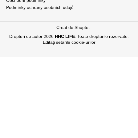
Obchodní podmínky
o
Podmínky ochrany osobních údajů
l
Creat de Shoptet
Drepturi de autor 2026
HHC LIFE
. Toate drepturile rezervate.
Editați setările cookie-urilor