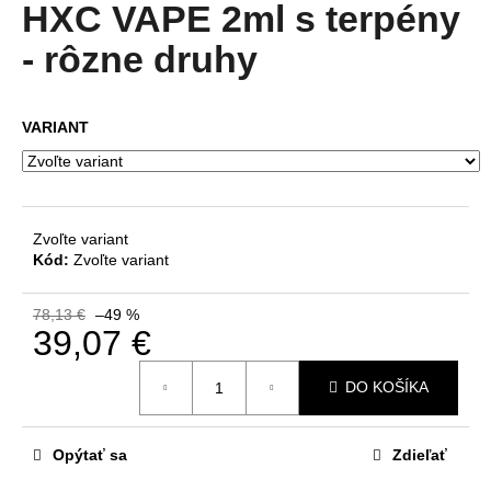
produktu
HXC VAPE 2ml s terpény
á
je
4,6
- rôzne druhy
j
z
s
5
ť
hviezdičiek.
VARIANT
?
Zvoľte variant
HĽADAŤ
Kód:
Zvoľte variant
78,13 €
–49 %
39,07 €
O
Jednotková
d
DO KOŠÍKA
cena:
p
o
r
Opýtať sa
Zdieľať
ú