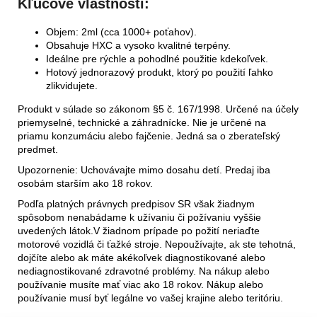
Kľúčové vlastnosti:
Objem: 2ml (cca 1000+ poťahov).
Obsahuje HXC a vysoko kvalitné terpény.
Ideálne pre rýchle a pohodlné použitie kdekoľvek.
Hotový jednorazový produkt, ktorý po použití ľahko
zlikvidujete.
Produkt v súlade so zákonom §5 č. 167/1998. Určené na účely
priemyselné, technické a záhradnícke. Nie je určené na
priamu konzumáciu alebo fajčenie. Jedná sa o zberateľský
predmet.
Upozornenie: Uchovávajte mimo dosahu detí. Predaj iba
osobám starším ako 18 rokov.
Podľa platných právnych predpisov SR však žiadnym
spôsobom nenabádame k užívaniu či požívaniu vyššie
uvedených látok.V žiadnom prípade po požití neriaďte
motorové vozidlá či ťažké stroje.
Nepoužívajte, ak ste tehotná,
dojčíte alebo ak máte akékoľvek diagnostikované alebo
nediagnostikované zdravotné problémy. Na nákup alebo
používanie musíte mať viac ako 18 rokov. Nákup alebo
používanie musí byť legálne vo vašej krajine alebo teritóriu.