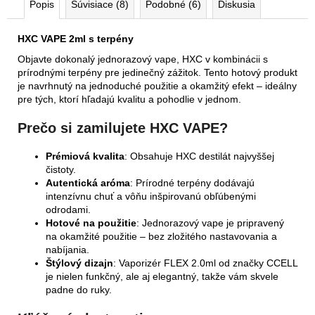
Popis
Súvisiace (8)
Podobné (6)
Diskusia
HXC VAPE 2ml s terpény
Objavte dokonalý jednorazový vape, HXC v kombinácii s
prírodnými terpény pre jedinečný zážitok. Tento hotový produkt
je navrhnutý na jednoduché použitie a okamžitý efekt – ideálny
pre tých, ktorí hľadajú kvalitu a pohodlie v jednom.
Prečo si zamilujete HXC VAPE?
Prémiová kvalita
: Obsahuje HXC destilát najvyššej
čistoty.
Autentická aróma
: Prírodné terpény dodávajú
intenzívnu chuť a vôňu inšpirovanú obľúbenými
odrodami.
Hotové na použitie
: Jednorazový vape je pripravený
na okamžité použitie – bez zložitého nastavovania a
nabíjania.
Štýlový dizajn
: Vaporizér FLEX 2.0ml od značky CCELL
je nielen funkčný, ale aj elegantný, takže vám skvele
padne do ruky.