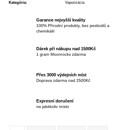
č
Kategória
:
Vaporizácia
a
m
e
Garance nejvyšší kvality
100% Přírodní produkty, bez pesticidů a
chemikálií
Dárek při nákupu nad 1500Kč
1 gram Moonrocks zdarma
Přes 3000 výdejních míst
Doprava zdarma nad 2500Kč
Expresní doručení
na jakékoliv místo