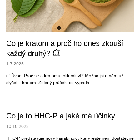
a
j
í
t
?
Co je kratom a proč ho dnes zkouší
každý druhý? 💥
1.7.2025
HLEDAT
✅ Úvod: Proč se o kratomu tolik mluví? Možná jsi o něm už
slyšel – kratom. Zelený prášek, co vypadá...
D
o
p
Co je to HHC-P a jaké má účinky
o
10.10.2023
r
u
HHC-P představuje nový kanabinoid, který ještě není dostatečně