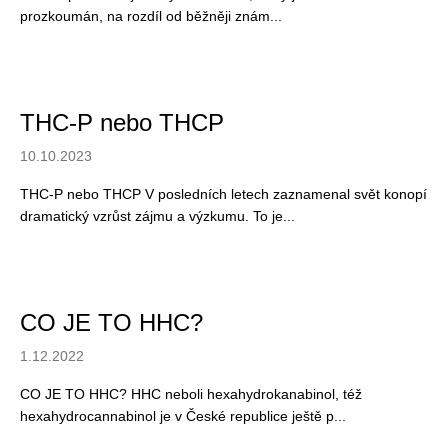
č
prozkoumán, na rozdíl od běžněji znám...
u
j
e
m
e
THC-P nebo THCP
10.10.2023
THC-P nebo THCP V posledních letech zaznamenal svět konopí
dramatický vzrůst zájmu a výzkumu. To je...
CO JE TO HHC?
1.12.2022
CO JE TO HHC? HHC neboli hexahydrokanabinol, též
hexahydrocannabinol je v České republice ještě p...