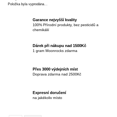
č
Položka byla vyprodána…
u
j
e
Garance nejvyšší kvality
m
100% Přírodní produkty, bez pesticidů a
e
chemikálií
Dárek při nákupu nad 1500Kč
1 gram Moonrocks zdarma
Přes 3000 výdejních míst
Doprava zdarma nad 2500Kč
Expresní doručení
na jakékoliv místo