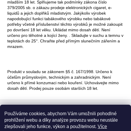
mladším 18 let. Splňujeme tak podmínky zákona číslo
379/2005 sb. o zákazu prodeje elektronických cigaret, e-
liquidů a jejich doplňků mladistvým. Jakýkoliv výrobek
napodobující funkci tabákového výrobku nebo tabákové
potřeby včetně příslušenství těchto výrobků je možné zakoupit
po dovršení 18 let věku. Ukládat mimo dosah dětí. Není
určeno pro těhotné a kojící ženy. . Skladujte v suchu a temnu v
teplotách do 25°. Chraňte před přímým slunečním zářením a
mrazem.
Produkt v souladu se zákonem §5 č. 167/1998. Určeno k
účelům průmyslovým, technickým a zahradnickým. Není
určeno k přímé konzumaci nebo kouření. Uchovávejte mimo
dosah dětí. Prodej pouze osobám starších 18 let.
Z
á
Používáme cookies, abychom Vám umožnili pohodlné
Informace pro vás
p
prohlížení webu a díky analýze provozu webu neustále
a
zlepšovali jeho funkce, výkon a použitelnost.
Více
Obchodní podmínky