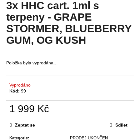
produktu
3x HHC cart. 1ml s
a
je
4,9
terpeny - GRAPE
j
z
í
5
STORMER, BLUEBERRY
t
hvězdiček.
GUM, OG KUSH
?
Položka byla vyprodána…
HLEDAT
Vyprodáno
Kód:
99
D
1 999 Kč
o
p
Měrná
o
cena:
Zeptat se
Sdílet
r
u
Kategorie
:
PRODEJ UKONČEN