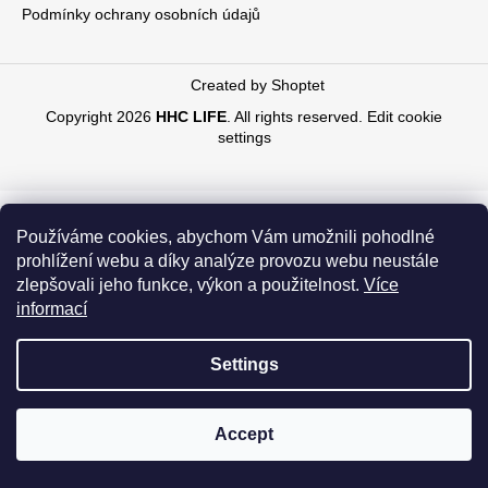
e
Podmínky ochrany osobních údajů
i
r
n
g
Created by Shoptet
f
Copyright 2026
HHC LIFE
. All rights reserved.
Edit cookie
o
settings
r
?
Používáme cookies, abychom Vám umožnili pohodlné
prohlížení webu a díky analýze provozu webu neustále
zlepšovali jeho funkce, výkon a použitelnost.
Více
informací
SEARCH
Settings
W
e
Accept
r
e