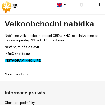
C
Skip
Search
Shopp
M
Login
to
a
content
Back
Back
cart
r
t
Velkoobchodní nabídka
W
h
Nabízíme velkoobchodní prodej CBD a HHC, specializujeme se
a
na dovoz/prodej CBD a HHC z Kalifornie.
t
Neváhejte nás oslovit!
a
info@hhclife.cz
r
INSTAGRAM HHC LIFE
e
y
o
No entries found...
u
F
l
o
o
Informace pro vás
o
o
t
Obchodní podmínky
k