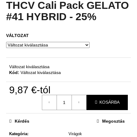
átlagos
THCV Cali Pack GELATO
értékelése
5-
#41 HYBRID - 25%
A
ből
j
4,9
csillag.
á
VÁLTOZAT
n
l
j
u
k
Változat kiválasztása
Kód:
Változat kiválasztása
9,87 €
-tól
Egységár:
KOSÁRBA
Kérdés
Megosztás
Kategória
:
Virágok