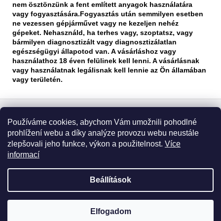
nem ösztönzünk a fent említett anyagok használatára
vagy fogyasztására.Fogyasztás után semmilyen esetben
ne vezessen gépjárművet vagy ne kezeljen nehéz
gépeket.
Nehasználd, ha terhes vagy, szoptatsz, vagy
bármilyen diagnosztizált vagy diagnosztizálatlan
egészségügyi állapotod van. A vásárláshoz vagy
használathoz 18 éven felülinek kell lenni. A vásárlásnak
vagy használatnak legálisnak kell lennie az Ön államában
vagy területén.
L
á
Používáme cookies, abychom Vám umožnili pohodlné
Informace pro vás
b
prohlížení webu a díky analýze provozu webu neustále
l
zlepšovali jeho funkce, výkon a použitelnost.
Více
Obchodní podmínky
é
informací
Podmínky ochrany osobních údajů
c
Beállítások
Shoptet készítette
Copyright 2026
HHC LIFE
. Minden jog fenntartva.
Süti
Elfogadom
beállítások szerkesztése