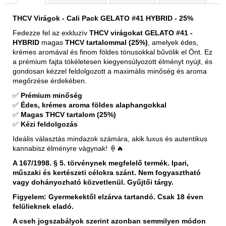
THCV Virágok - Cali Pack GELATO #41 HYBRID - 25%
Fedezze fel az exkluzív
THCV virágokat GELATO #41 -
HYBRID
magas
THCV tartalommal (25%)
, amelyek édes,
krémes aromával és finom földes tónusokkal bűvölik el Önt. Ez
a prémium fajta tökéletesen kiegyensúlyozott élményt nyújt, és
gondosan kézzel feldolgozott a maximális minőség és aroma
megőrzése érdekében.
✅
Prémium minőség
✅
Édes, krémes aroma földes alaphangokkal
✅
Magas THCV tartalom (25%)
✅
Kézi feldolgozás
Ideális választás mindazok számára, akik luxus és autentikus
kannabisz élményre vágynak! 🍦🔥
A 167/1998. § 5. törvénynek megfelelő termék. Ipari,
műszaki és kertészeti célokra szánt. Nem fogyasztható
vagy dohányozható közvetlenül. Gyűjtői tárgy.
Figyelem: Gyermekektől elzárva tartandó. Csak 18 éven
felülieknek eladó.
A cseh jogszabályok szerint azonban semmilyen módon