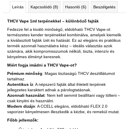
Leírás
Kapcsolódó (8)
Hasonló (6)
Beszélgetés
THCV Vape 1ml terpénekkel – különböző fajták
Fedezze fel a kiváló minőségű, eldobható THCV Vape-ot
természetes kender terpénekkel kombinálva, amelyek kiemelik
a kiválasztott fajták ízét és hatását. Ez az elegáns és praktikus
termék azonnali használatra kész – ideális választás azok
számára, akik kompromisszumok nélküli, tiszta, intenzív és
kényelmes élményt keresnek.
Miért fogja imádni a THCV Vape-ot?
Prémium minőség
: Magas tisztaságú THCV desztillátumot
tartalmaz.
Autentikus íz
: A népszerű fajták által ihletett terpének
jellegzetes karaktert adnak a párologtatásnak.
Azonnali használat
: Nem kell semmit beállítani vagy tölteni –
csak kinyitni és használni.
Modern dizájn
: A CCELL elegáns, eldobható FLEX 2.0
vaporizer kényelmesen illeszkedik a kézbe, és remekül mutat.
Főbb jellemzők: