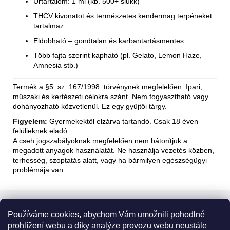
Űrtartalom: 1 ml (kb. 500+ slukk)
THCV kivonatot és természetes kendermag terpéneket
tartalmaz
Eldobható – gondtalan és karbantartásmentes
Több fajta szerint kapható (pl. Gelato, Lemon Haze,
Amnesia stb.)
Termék a §5. sz. 167/1998. törvénynek megfelelően. Ipari,
műszaki és kertészeti célokra szánt. Nem fogyasztható vagy
dohányozható közvetlenül. Ez egy gyűjtői tárgy.
Figyelem:
Gyermekektől elzárva tartandó. Csak 18 éven
felülieknek eladó.
A cseh jogszabályoknak megfelelően nem bátorítjuk a
megadott anyagok használatát. Ne használja vezetés közben,
terhesség, szoptatás alatt, vagy ha bármilyen egészségügyi
problémája van.
L
á
Používáme cookies, abychom Vám umožnili pohodlné
Informace pro vás
b
prohlížení webu a díky analýze provozu webu neustále