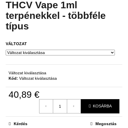
átlagos
THCV Vape 1ml
értékelése
5-
terpénekkel - többféle
A
ből
j
4,8
típus
csillag.
á
n
l
VÁLTOZAT
j
u
k
Változat kiválasztása
Kód:
Változat kiválasztása
40,89 €
Egységár:
KOSÁRBA
Kérdés
Megosztás