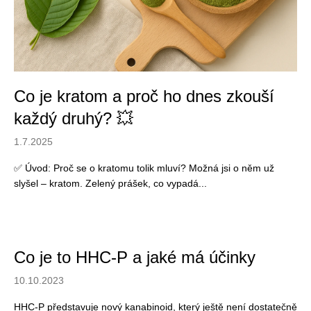
a
j
í
t
?
Co je kratom a proč ho dnes zkouší
každý druhý? 💥
1.7.2025
HLEDAT
✅ Úvod: Proč se o kratomu tolik mluví? Možná jsi o něm už
slyšel – kratom. Zelený prášek, co vypadá...
D
o
p
Co je to HHC-P a jaké má účinky
o
10.10.2023
r
u
HHC-P představuje nový kanabinoid, který ještě není dostatečně