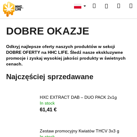
K
Przejść
Szukaj
Koszy
M
Zaloguj
do
o
treści
Z
Z
się
s
powrotem
powrotem
z
DOBRE OKAZJE
C
y
z
k
Odkryj najlepsze oferty naszych produktów w sekcji
e
DOBRE OFERTY na HHC LIFE. Śledź nasze ekskluzywne
g
promocje i zyskaj wysokiej jakości produkty w świetnych
o
cenach.
s
Najczęściej sprzedawane
z
u
k
HXC EXTRACT DAB – DUO PACK 2x1g
In stock
a
61,41 €
s
z
?
Zestaw promocyjny Kwiatów THCV 3x3 g
In stock