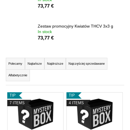
73,77 €
SZUKAJ
Zestaw promocyjny Kwiatów THCV 3x3 g
In stock
73,77 €
P
o
S
l
o
Polecamy
Najtańsze
Najdroższe
Najczęściej sprzedawane
e
r
c
Alfabetycznie
t
a
m
o
y
L
w
TIP
TIP
i
a
7 ITEMS
4 ITEMS
s
n
t
i
a
e