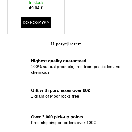
In stock
49,04 €
DO KOSZYKA
11
pozycji razem
K
o
n
Highest quality guaranteed
t
100% natural products, free from pesticides and
r
chemicals
o
l
Gift with purchases over 60€
k
1 gram of Moonrocks free
i
l
i
Over 3,000 pick-up points
s
Free shipping on orders over 100€
t
y