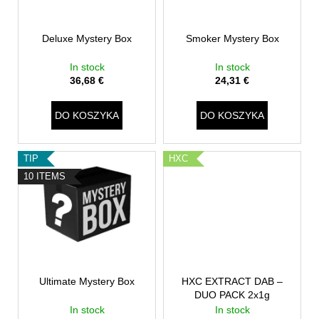
p
p
r
r
o
Deluxe Mystery Box
Smoker Mystery Box
o
d
d
In stock
In stock
u
u
36,68 €
24,31 €
k
k
t
t
DO KOSZYKA
DO KOSZYKA
ó
ó
w
w
TIP
HXC
10 ITEMS
Ultimate Mystery Box
HXC EXTRACT DAB –
DUO PACK 2x1g
In stock
In stock