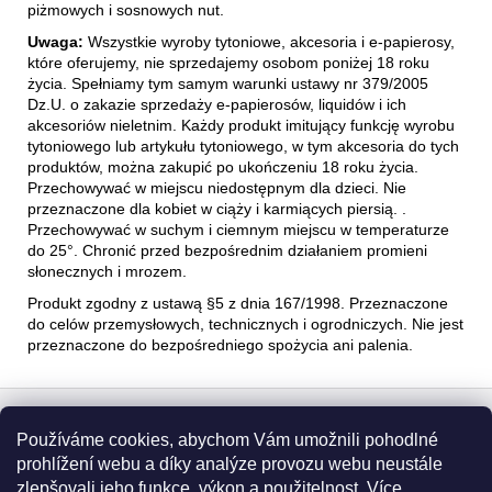
piżmowych i sosnowych nut.
Uwaga:
Wszystkie wyroby tytoniowe, akcesoria i e-papierosy,
które oferujemy, nie sprzedajemy osobom poniżej 18 roku
życia. Spełniamy tym samym warunki ustawy nr 379/2005
Dz.U. o zakazie sprzedaży e-papierosów, liquidów i ich
akcesoriów nieletnim. Każdy produkt imitujący funkcję wyrobu
tytoniowego lub artykułu tytoniowego, w tym akcesoria do tych
produktów, można zakupić po ukończeniu 18 roku życia.
Przechowywać w miejscu niedostępnym dla dzieci. Nie
przeznaczone dla kobiet w ciąży i karmiących piersią. .
Przechowywać w suchym i ciemnym miejscu w temperaturze
do 25°. Chronić przed bezpośrednim działaniem promieni
słonecznych i mrozem.
Produkt zgodny z ustawą §5 z dnia 167/1998. Przeznaczone
do celów przemysłowych, technicznych i ogrodniczych. Nie jest
przeznaczone do bezpośredniego spożycia ani palenia.
S
t
Používáme cookies, abychom Vám umožnili pohodlné
Informace pro vás
o
prohlížení webu a díky analýze provozu webu neustále
p
zlepšovali jeho funkce, výkon a použitelnost.
Více
Obchodní podmínky