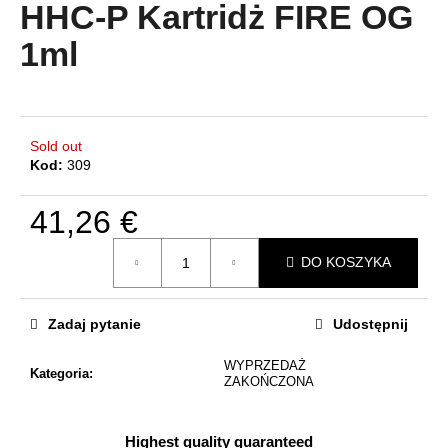
produktu
HHC-P Kartridż FIRE OG
wynosi
4,8
1ml
na
SZUKAJ
5
gwiazdek.
Sold out
P
Kod:
309
o
l
41,26 €
e
Cena
c
DO KOSZYKA
jednostkowa:
a
m
y
Zadaj pytanie
Udostępnij
WYPRZEDAŻ
Kategoria
:
ZAKOŃCZONA
Highest quality guaranteed