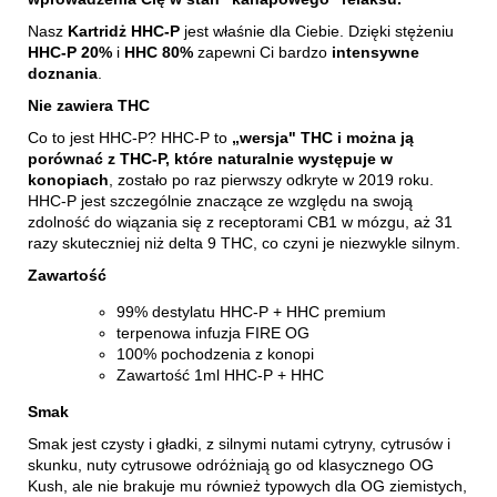
Nasz
Kartridż HHC-P
jest właśnie dla Ciebie. Dzięki stężeniu
HHC-P 20%
i
HHC 80%
zapewni Ci bardzo
intensywne
doznania
.
Nie zawiera THC
Co to jest HHC-P? HHC-P to
„wersja" THC i można ją
porównać z THC-P, które naturalnie występuje w
konopiach
, zostało po raz pierwszy odkryte w 2019 roku.
HHC-P jest szczególnie znaczące ze względu na swoją
zdolność do wiązania się z receptorami CB1 w mózgu, aż 31
razy skuteczniej niż delta 9 THC, co czyni je niezwykle silnym.
Zawartość
99% destylatu HHC-P + HHC premium
terpenowa infuzja FIRE OG
100% pochodzenia z konopi
Zawartość 1ml HHC-P + HHC
Smak
Smak jest czysty i gładki, z silnymi nutami cytryny, cytrusów i
skunku, nuty cytrusowe odróżniają go od klasycznego OG
Kush, ale nie brakuje mu również typowych dla OG ziemistych,