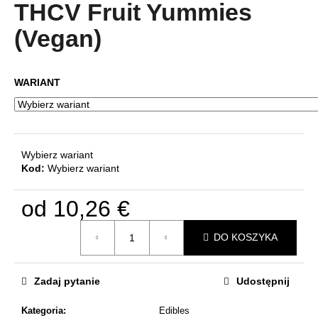
produktu
THCV Fruit Yummies
wynosi
4,8
(Vegan)
na
SZUKAJ
5
gwiazdek.
WARIANT
P
o
l
Wybierz wariant
e
Kod:
Wybierz wariant
c
a
od
10,26 €
m
y
Cena
DO KOSZYKA
jednostkowa:
Zadaj pytanie
Udostępnij
Kategoria
:
Edibles