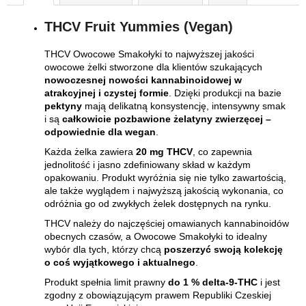
THCV Fruit Yummies (Vegan)
THCV Owocowe Smakołyki to najwyższej jakości
owocowe żelki stworzone dla klientów szukających
nowoczesnej nowości kannabinoidowej w
atrakcyjnej i czystej formie
. Dzięki produkcji na bazie
pektyny
mają delikatną konsystencję, intensywny smak
i są
całkowicie pozbawione żelatyny zwierzęcej –
odpowiednie dla wegan
.
Każda żelka zawiera
20 mg THCV
, co zapewnia
jednolitość i jasno zdefiniowany skład w każdym
opakowaniu. Produkt wyróżnia się nie tylko zawartością,
ale także wyglądem i najwyższą jakością wykonania, co
odróżnia go od zwykłych żelek dostępnych na rynku.
THCV należy do najczęściej omawianych kannabinoidów
obecnych czasów, a Owocowe Smakołyki to idealny
wybór dla tych, którzy chcą
poszerzyć swoją kolekcję
o coś wyjątkowego i aktualnego
.
Produkt spełnia limit prawny
do 1 % delta-9-THC
i jest
zgodny z obowiązującym prawem Republiki Czeskiej