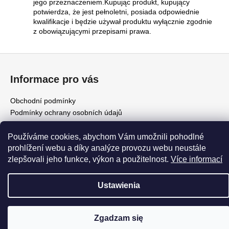
jego przeznaczeniem.Kupując produkt, kupujący
potwierdza, że jest pełnoletni, posiada odpowiednie
kwalifikacje i będzie używał produktu wyłącznie zgodnie
z obowiązującymi przepisami prawa.
S
t
Informace pro vás
o
p
Obchodní podmínky
k
Podmínky ochrany osobních údajů
a
Používáme cookies, abychom Vám umožnili pohodlné
Opracował Shoptet
prohlížení webu a díky analýze provozu webu neustále
zlepšovali jeho funkce, výkon a použitelnost.
Více informací
Copyright 2026
HHC LIFE
. Wszystkie prawa zastrzeżone.
Edytuj
ustawienia plików cookie
Ustawienia
Zgadzam się