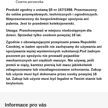
Czarna porzeczka
Produkt zgodny z ustawą §5 nr 167/1998. Przeznaczony
do celów przemysłowych, technicznych i ogrodniczych.
Nieprzeznaczony do bezpośredniego spożycia ani
palenia. Jest to przedmiot kolekcjonerski.
Uwaga: Przechowywać w miejscu niedostępnym dla
dzieci. Sprzedaż tylko osobom powyżej 18 lat.
Zgodnie z obowiązującymi przepisami prawa Republiki
Czeskiej, w żaden sposób nie zachęcamy do używania ani
spożywania wyżej wymienionych substancji.Pod żadnym
pozorem po spożyciu nie prowadź pojazdów
mechanicznych ani ciężkich maszyn.
Nie używaj, jeśli
jesteś w ciąży, karmisz piersią lub masz jakiekolwiek
zdiagnozowane lub niezdiagnozowane schorzenia. Zakup
lub użycie musi być dokonane przez osoby powyżej 18
lat. Zakup lub użycie musi być legalne w Twoim stanie lub
terytorium.
S
t
Informace pro vás