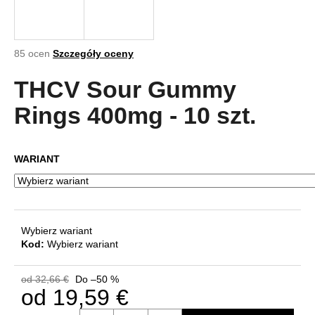
Średnia
SZUKAJ
85 ocen
Szczegóły oceny
ocena
produktu
THCV Sour Gummy
wynosi
4,9
Rings 400mg - 10 szt.
P
na
o
5
l
gwiazdek.
WARIANT
e
c
a
m
y
Wybierz wariant
Kod:
Wybierz wariant
od 32,66 €
Do –50 %
od
19,59 €
Cena