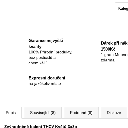
Kateg
Garance nejvyšší
Dárek při ná
kvality
1500Kč
100% Přírodní produkty,
1 gram Moonr
bez pesticidů a
zdarma
chemikálií
Expresní doručení
na jakékoliv místo
Popis
Související (8)
Podobné (6)
Diskuze
Zvýhodněné balení THCV Květů 3x3g