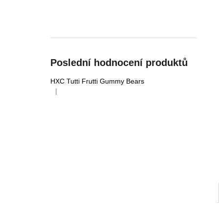
l
Poslední hodnocení produktů
HXC Tutti Frutti Gummy Bears
|
Hodnocení produktu je 5 z 5 hvězdiček.