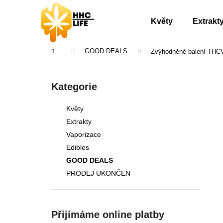
K
Přejít
na
o
Květy
Extrakt
obsah
Zpět
Zpět
š
do
do
í
Domů
GOOD DEALS
Zvýhodněné balení THC
obchodu
obchodu
k
P
o
Přeskočit
Kategorie
s
kategorie
t
Květy
r
Extrakty
a
Vaporizace
n
Edibles
n
GOOD DEALS
í
PRODEJ UKONČEN
p
a
n
Přijímáme online platby
e