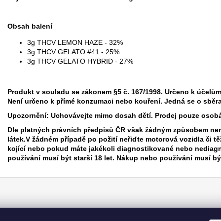
Obsah balení
3g THCV LEMON HAZE - 32%
3g THCV GELATO #41 - 25%
3g THCV GELATO HYBRID - 27%
Produkt v souladu se zákonem §5 č. 167/1998. Určeno k účelů
Není určeno k přímé konzumaci nebo kouření. Jedná se o sběra
Upozornění: Uchovávejte mimo dosah dětí. Prodej pouze osobám
Dle platných právních předpisů ČR však žádným způsobem nen
látek.V žádném případě po požití neřiďte motorová vozidla či tě
kojící nebo pokud máte jakékoli diagnostikované nebo nediag
používání musí být starší 18 let. Nákup nebo používání musí bý