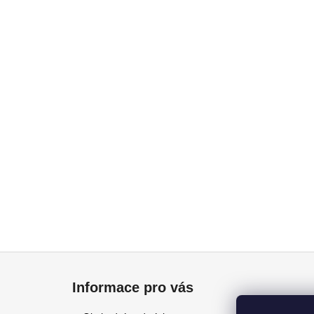
Z
á
Informace pro vás
p