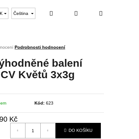
Hledat
Přihlášení
Nákupní
DEJ UKONČEN
Hodnocení obchodu
Kontakty
K
Čeština
košík
rné
nocení
Podrobnosti hodnocení
cení
tu
ýhodněné balení
CV Květů 3x3g
ček.
dem
Kód:
623
790 Kč
á
DO KOŠÍKU